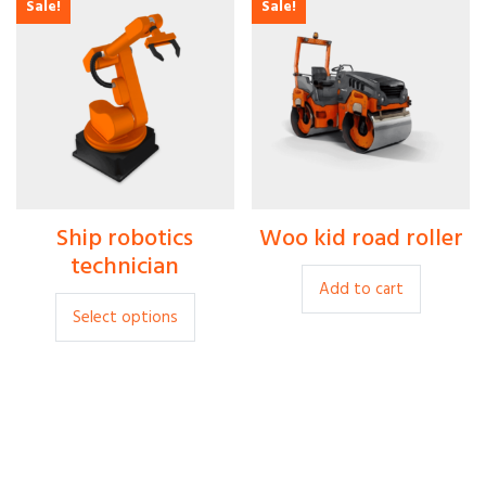
Sale!
Sale!
$
30.00
$
450.00
Ship robotics
Woo kid road roller
$
35.00
$
400.00
technician
Add to cart
Select options